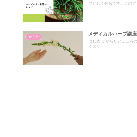
ブとして有名です。このブ
メディカルハーブ講座
からだ
はじめに からだとこころ
クスク...