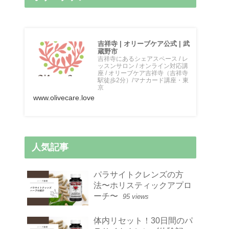
吉祥寺 | オリーブケア公式 | 武
蔵野市
吉祥寺にあるシェアスペース / レ
ッスンサロン / オンライン対応講
座 / オリーブケア吉祥寺（吉祥寺
駅徒歩2分）/マナカード講座・東
京
www.olivecare.love
人気記事
パラサイトクレンズの方
法〜ホリスティックアプロ
ーチ〜
95 views
体内リセット！30日間のパ