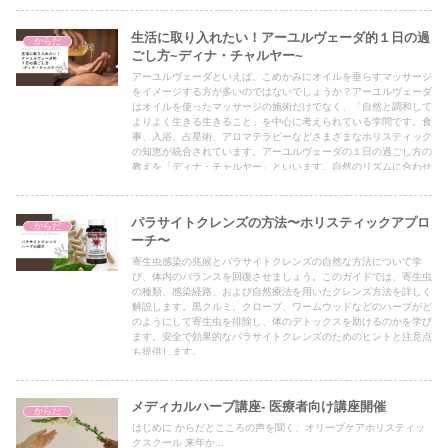
生活に取り入れたい！アーユルヴェーダ的１日の過
からだ
ごし方~ディナ・チャルヤー~
アーユルヴェーダといえば、こめかみにオイルを垂らすマッサージ
をイメージする方が多いのではないでしょうか？アーユルヴェーダ
はオイルを使ったマッサージの施術だけでなく、「自然と調和して
よりよく生きる生きること」を中心に考えられている学問です。食
事、入浴、占星術、アロマテラピーなどさまざまなホリスティック
の知恵が統合されています。アーユルヴェーダの１日の過ごし方の
教えを「ディナ・チャルヤー」といいます。自然のリズムに合わせ
て暮らすことを取り入れてみましょう。
パラサイトクレンズの方法〜ホリスティックアプロ
からだ
ーチ〜
寄生虫感染の兆候とパラサイトクレンズの自然な方法について学
び、体内のバランスを回復させましょう。このガイドでは、寄生虫
の種類、感染経路、および自然療法を用いたクレンズ方法を詳しく
解説します。黒クルミ、クローブ、ワームウッドなどのハーブがど
のようにして寄生虫を排除し、体のデトックスを助けるのかを学び
ます。安全で効果的なパラサイトクレンズのためのヒントと注意点
も提供します。
メディカルハーブ講座- 医療者向け講座開催
からだ
はじめに からだとこころの声を聞く、オリーブケアホリスティッ
クスクール 来年か...