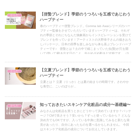
【啓蟄ブレンド】季節のうつろいを五感であじわう
からだ
ハーブティー
春のハーブティー啓蟄ブレンド。Comma lab Awaiシリーズのハー
ブティー監修をさせていただいています♪ハーブティーは、それぞ
れの季節とそれにちなんだ抽象画からインスピレーションを受けて
ブレンドを作っています！アーティストの大野幸子さんの描きおろ
しパッケージ。日本の四季を楽しみながら体も喜ぶブレンドハーブ
ティーです♪ 啓蟄とは？土の中で縮こまっていた虫(蟄)が穴を開
いて(啓いて)動き出す日のこと、虫がめざめ動きだす時です。（3
月5日頃）
【立夏ブレンド】季節のうつろいを五感であじわう
からだ
ハーブティー
立夏とは？ 立夏（りっか）とは夏の始まりの時期です。さわやか
な青空に、こいのぼりが...
知っておきたいスキンケア化粧品の成分〜基礎編〜
からだ
みなさんは化粧品を買うときにどうやって決めていますか？パッケ
ージ？CMで良さそう？安いから？ずっと使っているから？ どんな
決め方でもOKですが、入っている中身に意識してみると新たな発
見があったり、自分にあったものを選べるかもしれません。 今回
はスキンケア化粧品の成分についてお伝えしていきます。