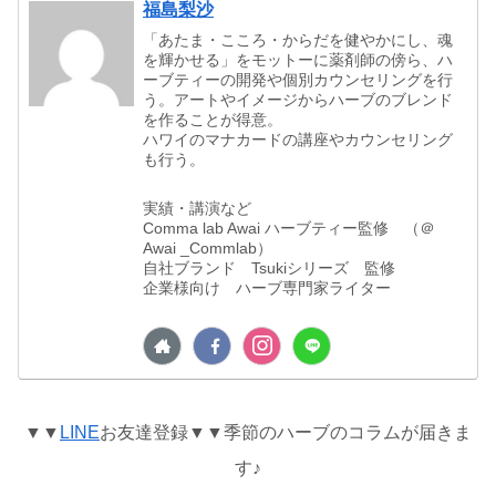
福島梨沙
「あたま・こころ・からだを健やかにし、魂
を輝かせる」をモットーに薬剤師の傍ら、ハ
ーブティーの開発や個別カウンセリングを行
う。アートやイメージからハーブのブレンド
を作ることが得意。
ハワイのマナカードの講座やカウンセリング
も行う。
実績・講演など
Comma lab Awai ハーブティー監修 （＠
Awai _Commlab）
自社ブランド Tsukiシリーズ 監修
企業様向け ハーブ専門家ライター
▼▼
LINE
お友達登録
▼▼
季節のハーブのコラムが届きま
す♪